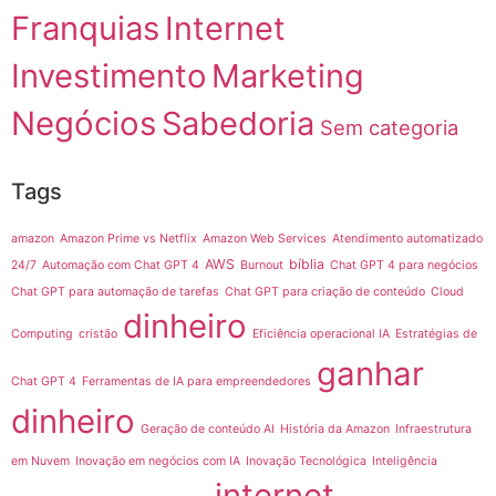
Franquias
Internet
Investimento
Marketing
Negócios
Sabedoria
Sem categoria
Tags
amazon
Amazon Prime vs Netflix
Amazon Web Services
Atendimento automatizado
AWS
bíblia
24/7
Automação com Chat GPT 4
Burnout
Chat GPT 4 para negócios
Chat GPT para automação de tarefas
Chat GPT para criação de conteúdo
Cloud
dinheiro
Computing
cristão
Eficiência operacional IA
Estratégias de
ganhar
Chat GPT 4
Ferramentas de IA para empreendedores
dinheiro
Geração de conteúdo AI
História da Amazon
Infraestrutura
em Nuvem
Inovação em negócios com IA
Inovação Tecnológica
Inteligência
internet