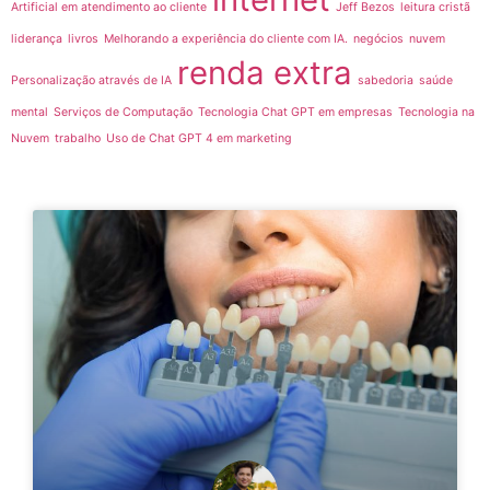
Artificial em atendimento ao cliente
Jeff Bezos
leitura cristã
liderança
livros
Melhorando a experiência do cliente com IA.
negócios
nuvem
renda extra
Personalização através de IA
sabedoria
saúde
mental
Serviços de Computação
Tecnologia Chat GPT em empresas
Tecnologia na
Nuvem
trabalho
Uso de Chat GPT 4 em marketing