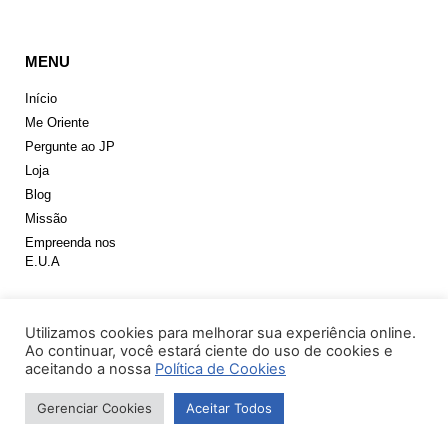
MENU
Início
Me Oriente
Pergunte ao JP
Loja
Blog
Missão
Empreenda nos
E.U.A
Utilizamos cookies para melhorar sua experiência online.
NEWSLETTER
Ao continuar, você estará ciente do uso de cookies e
aceitando a nossa
Política de Cookies
Assine nossa Newsletter e receba todas as notícias
Gerenciar Cookies
Aceitar Todos