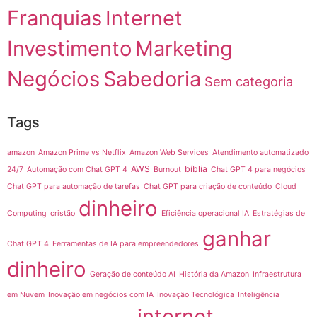
Franquias
Internet
Investimento
Marketing
Negócios
Sabedoria
Sem categoria
Tags
amazon
Amazon Prime vs Netflix
Amazon Web Services
Atendimento automatizado
AWS
bíblia
24/7
Automação com Chat GPT 4
Burnout
Chat GPT 4 para negócios
Chat GPT para automação de tarefas
Chat GPT para criação de conteúdo
Cloud
dinheiro
Computing
cristão
Eficiência operacional IA
Estratégias de
ganhar
Chat GPT 4
Ferramentas de IA para empreendedores
dinheiro
Geração de conteúdo AI
História da Amazon
Infraestrutura
em Nuvem
Inovação em negócios com IA
Inovação Tecnológica
Inteligência
internet