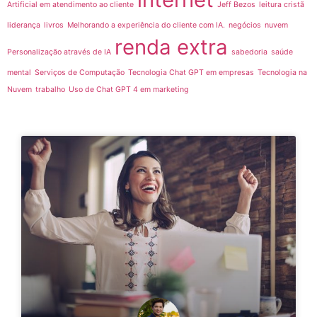
Artificial em atendimento ao cliente
Jeff Bezos
leitura cristã
liderança
livros
Melhorando a experiência do cliente com IA.
negócios
nuvem
renda extra
Personalização através de IA
sabedoria
saúde
mental
Serviços de Computação
Tecnologia Chat GPT em empresas
Tecnologia na
Nuvem
trabalho
Uso de Chat GPT 4 em marketing