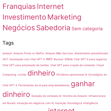
Franquias
Internet
Investimento
Marketing
Negócios
Sabedoria
Sem categoria
Tags
amazon
Amazon Prime vs Netflix
Amazon Web Services
Atendimento automatizado
AWS
bíblia
24/7
Automação com Chat GPT 4
Burnout
Chat GPT 4 para negócios
Chat GPT para automação de tarefas
Chat GPT para criação de conteúdo
Cloud
dinheiro
Computing
cristão
Eficiência operacional IA
Estratégias de
ganhar
Chat GPT 4
Ferramentas de IA para empreendedores
dinheiro
Geração de conteúdo AI
História da Amazon
Infraestrutura
em Nuvem
Inovação em negócios com IA
Inovação Tecnológica
Inteligência
internet