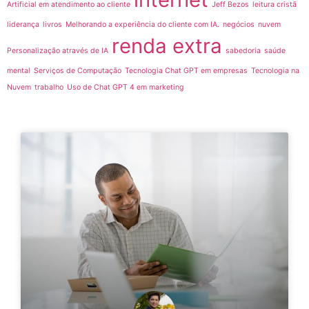
Artificial em atendimento ao cliente
Jeff Bezos
leitura cristã
liderança
livros
Melhorando a experiência do cliente com IA.
negócios
nuvem
renda extra
Personalização através de IA
sabedoria
saúde
mental
Serviços de Computação
Tecnologia Chat GPT em empresas
Tecnologia na
Nuvem
trabalho
Uso de Chat GPT 4 em marketing