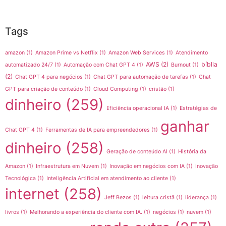
Tags
amazon
(1)
Amazon Prime vs Netflix
(1)
Amazon Web Services
(1)
Atendimento
AWS
(2)
bíblia
automatizado 24/7
(1)
Automação com Chat GPT 4
(1)
Burnout
(1)
(2)
Chat GPT 4 para negócios
(1)
Chat GPT para automação de tarefas
(1)
Chat
GPT para criação de conteúdo
(1)
Cloud Computing
(1)
cristão
(1)
dinheiro
(259)
Eficiência operacional IA
(1)
Estratégias de
ganhar
Chat GPT 4
(1)
Ferramentas de IA para empreendedores
(1)
dinheiro
(258)
Geração de conteúdo AI
(1)
História da
Amazon
(1)
Infraestrutura em Nuvem
(1)
Inovação em negócios com IA
(1)
Inovação
Tecnológica
(1)
Inteligência Artificial em atendimento ao cliente
(1)
internet
(258)
Jeff Bezos
(1)
leitura cristã
(1)
liderança
(1)
livros
(1)
Melhorando a experiência do cliente com IA.
(1)
negócios
(1)
nuvem
(1)