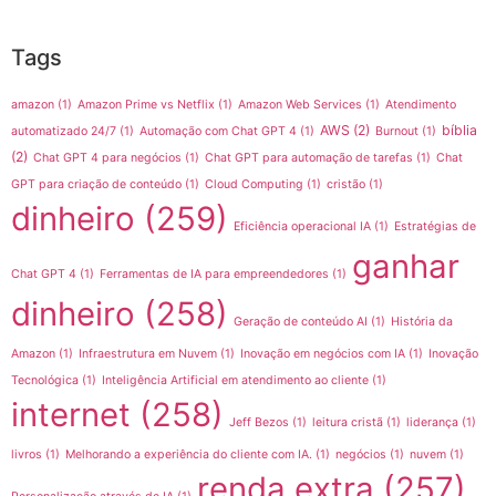
Tags
amazon
(1)
Amazon Prime vs Netflix
(1)
Amazon Web Services
(1)
Atendimento
AWS
(2)
bíblia
automatizado 24/7
(1)
Automação com Chat GPT 4
(1)
Burnout
(1)
(2)
Chat GPT 4 para negócios
(1)
Chat GPT para automação de tarefas
(1)
Chat
GPT para criação de conteúdo
(1)
Cloud Computing
(1)
cristão
(1)
dinheiro
(259)
Eficiência operacional IA
(1)
Estratégias de
ganhar
Chat GPT 4
(1)
Ferramentas de IA para empreendedores
(1)
dinheiro
(258)
Geração de conteúdo AI
(1)
História da
Amazon
(1)
Infraestrutura em Nuvem
(1)
Inovação em negócios com IA
(1)
Inovação
Tecnológica
(1)
Inteligência Artificial em atendimento ao cliente
(1)
internet
(258)
Jeff Bezos
(1)
leitura cristã
(1)
liderança
(1)
livros
(1)
Melhorando a experiência do cliente com IA.
(1)
negócios
(1)
nuvem
(1)
renda extra
(257)