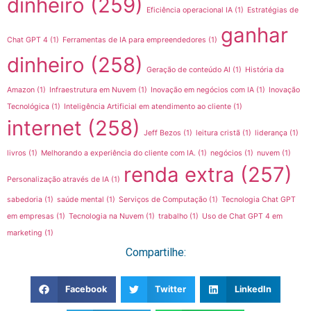
dinheiro
(259)
Eficiência operacional IA
(1)
Estratégias de
ganhar
Chat GPT 4
(1)
Ferramentas de IA para empreendedores
(1)
dinheiro
(258)
Geração de conteúdo AI
(1)
História da
Amazon
(1)
Infraestrutura em Nuvem
(1)
Inovação em negócios com IA
(1)
Inovação
Tecnológica
(1)
Inteligência Artificial em atendimento ao cliente
(1)
internet
(258)
Jeff Bezos
(1)
leitura cristã
(1)
liderança
(1)
livros
(1)
Melhorando a experiência do cliente com IA.
(1)
negócios
(1)
nuvem
(1)
renda extra
(257)
Personalização através de IA
(1)
sabedoria
(1)
saúde mental
(1)
Serviços de Computação
(1)
Tecnologia Chat GPT
em empresas
(1)
Tecnologia na Nuvem
(1)
trabalho
(1)
Uso de Chat GPT 4 em
marketing
(1)
Compartilhe:
Facebook
Twitter
LinkedIn