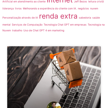
Artificial em atendimento ao cliente
Jeff Bezos
leitura cristã
liderança
livros
Melhorando a experiência do cliente com IA.
negócios
nuvem
renda extra
Personalização através de IA
sabedoria
saúde
mental
Serviços de Computação
Tecnologia Chat GPT em empresas
Tecnologia na
Nuvem
trabalho
Uso de Chat GPT 4 em marketing