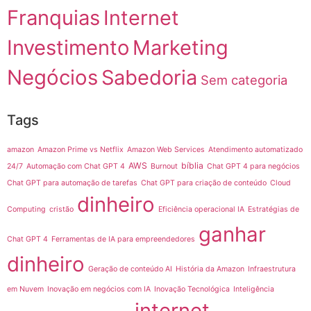
Franquias
Internet
Investimento
Marketing
Negócios
Sabedoria
Sem categoria
Tags
amazon
Amazon Prime vs Netflix
Amazon Web Services
Atendimento automatizado
AWS
bíblia
24/7
Automação com Chat GPT 4
Burnout
Chat GPT 4 para negócios
Chat GPT para automação de tarefas
Chat GPT para criação de conteúdo
Cloud
dinheiro
Computing
cristão
Eficiência operacional IA
Estratégias de
ganhar
Chat GPT 4
Ferramentas de IA para empreendedores
dinheiro
Geração de conteúdo AI
História da Amazon
Infraestrutura
em Nuvem
Inovação em negócios com IA
Inovação Tecnológica
Inteligência
internet