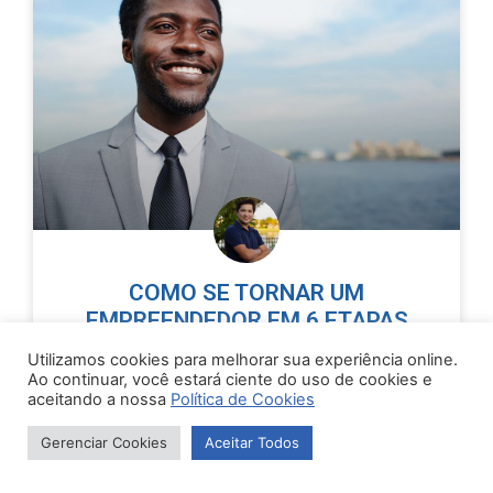
COMO SE TORNAR UM
EMPREENDEDOR EM 6 ETAPAS
Utilizamos cookies para melhorar sua experiência online.
É muito comum ver empreendedores que
Ao continuar, você estará ciente do uso de cookies e
decidiram criar sua empresa ao ficarem
aceitando a nossa
Política de Cookies
insatisfeitos com o emprego que tinham.
Gerenciar Cookies
Aceitar Todos
LEIA MAIS »