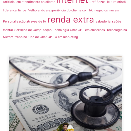
Artificial em atendimento ao cliente
Jeff Bezos
leitura cristã
liderança
livros
Melhorando a experiência do cliente com IA.
negócios
nuvem
renda extra
Personalização através de IA
sabedoria
saúde
mental
Serviços de Computação
Tecnologia Chat GPT em empresas
Tecnologia na
Nuvem
trabalho
Uso de Chat GPT 4 em marketing