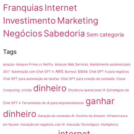
Franquias
Internet
Investimento
Marketing
Negócios
Sabedoria
Sem categoria
Tags
amazon
Amazon Prime vs Netflix
Amazon Web Services
Atendimento automatizado
AWS
bíblia
24/7
Automação com Chat GPT 4
Burnout
Chat GPT 4 para negócios
Chat GPT para automação de tarefas
Chat GPT para criação de conteúdo
Cloud
dinheiro
Computing
cristão
Eficiência operacional IA
Estratégias de
ganhar
Chat GPT 4
Ferramentas de IA para empreendedores
dinheiro
Geração de conteúdo AI
História da Amazon
Infraestrutura
em Nuvem
Inovação em negócios com IA
Inovação Tecnológica
Inteligência
internet